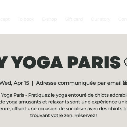
ncept
To book
E-shop
Gift card
Our story
Con
 YOGA PARIS 
Wed, Apr 15
  |  
Adresse communiquée par email 
Yoga Paris - Pratiquez le yoga entouré de chiots adorabl
de yoga amusants et relaxants sont une expérience un
enre, offrant une occasion de socialiser avec des chiots t
trouvant votre zen. Réservez !