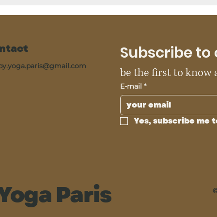
ntact
Subscribe to 
py.yoga.paris@gmail.com
be the first to know
E-mail
*
Yes, subscribe me t
Yoga Paris
©