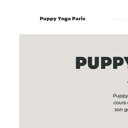
Puppy Yoga Paris
The co
PUPPY
Puppy 
cours 
son g