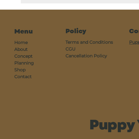
Policy
Co
Menu
Terms and Conditions
Pup
Home
CGU
About
Cancellation Policy
Concept
Planning
Shop
Contact
Puppy 