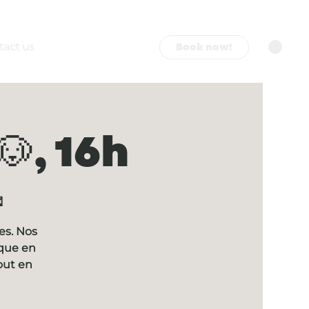
Book now!
tact us
, 16h

es. Nos
ique en
out en