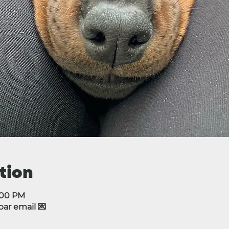
tion
5:00 PM
r email 💌