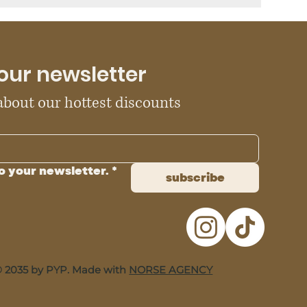
our newsletter
 about our hottest discounts
o your newsletter.
*
subscribe
 2035 by PYP. Made with
NORSE AGENCY