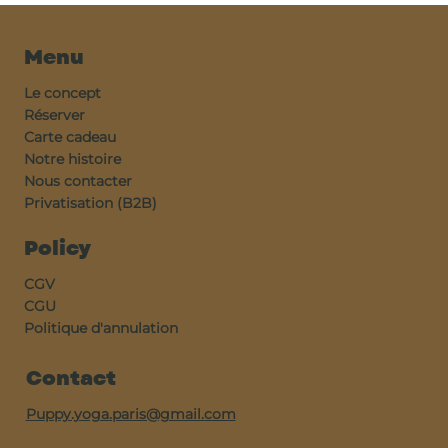
Menu
Le concept
Réserver
Carte cadeau
Notre histoire
Nous contacter
Privatisation (B2B)
Policy
CGV
CGU
Politique d'annulation
Contact
Puppy.yoga.paris@gmail.com