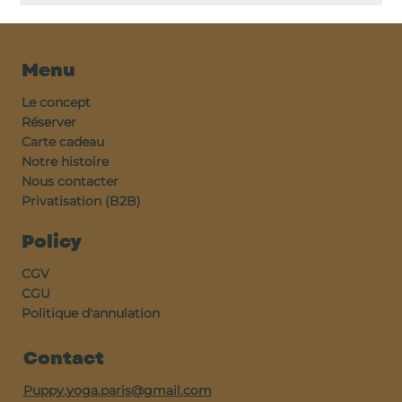
Menu
Le concept
Réserver
Carte cadeau
Notre histoire
Nous contacter
Privatisation (B2B)
Policy
CGV
CGU
Politique d'annulation
Contact
Puppy.yoga.paris@gmail.com