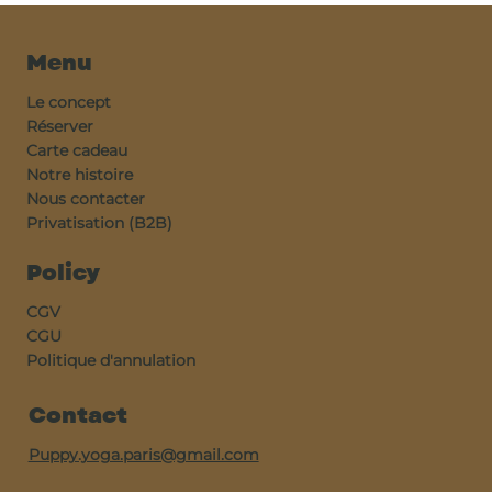
Menu
Le concept
Réserver
Carte cadeau
Notre histoire
Nous contacter
Privatisation (B2B)
Policy
CGV
CGU
Politique d'annulation
Contact
Puppy.yoga.paris@gmail.com