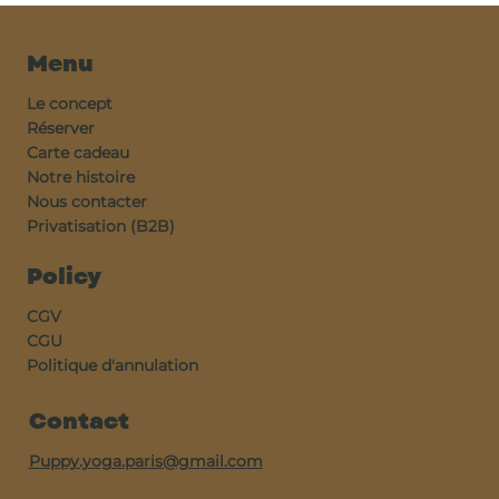
Menu
Le concept
Réserver
Carte cadeau
Notre histoire
Nous contacter
Privatisation (B2B)
Policy
CGV
CGU
Politique d'annulation
Contact
Puppy.yoga.paris@gmail.com