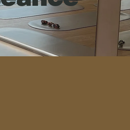
re newsletter !
 actualités, des offres exclusives...
oindre la newsletter
*
S'abonner