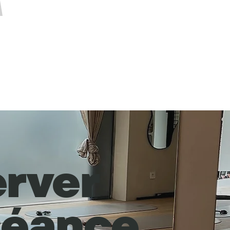
rver
séance