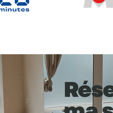
Rése
ma 