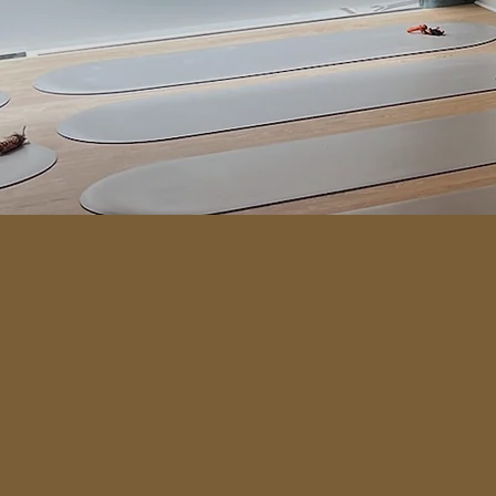
Policy
Menu
CGV
Pup
Le concept
CGU
Réserver
Politique d'annulation
Carte cadeau
Notre histoire
Nous contacter
Privatisation (B2B)