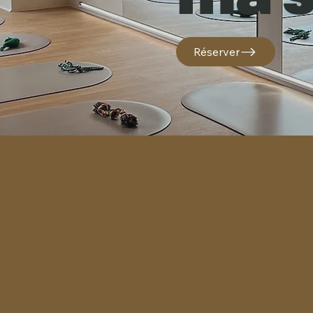
Réserver
rejoignez not
py.yoga.paris@gmail.com
recevez les dernières
Email
*
Oui, je souhaite rej