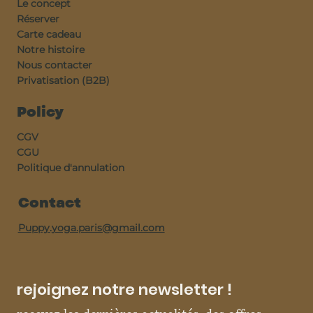
Le concept
Réserver
Carte cadeau
Notre histoire
Nous contacter
Privatisation (B2B)
Policy
CGV
CGU
Politique d'annulation
Contact
Puppy.yoga.paris@gmail.com
rejoignez notre newsletter !