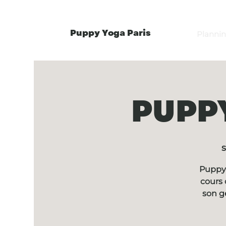
Puppy Yoga Paris
Planni
PUPPY
s
Puppy 
cours 
son g