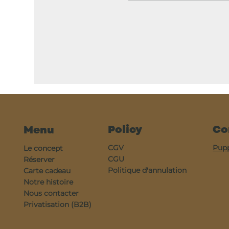
Policy
Co
Menu
CGV
Pup
Le concept
CGU
Réserver
Politique d'annulation
Carte cadeau
Notre histoire
Nous contacter
Privatisation (B2B)