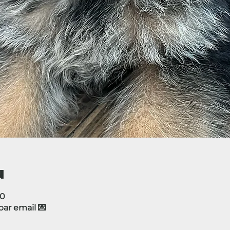
u
00
r email 💌