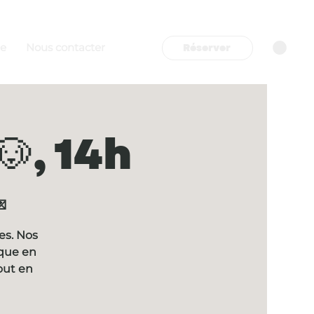
Réserver
re
Nous contacter
, 14h

es. Nos
ique en
out en