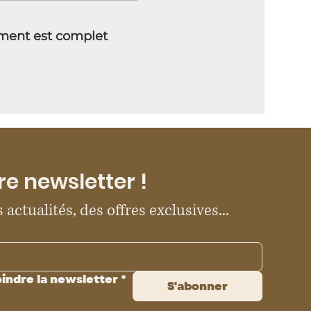
ment est complet
re newsletter !
 actualités, des offres exclusives...
oindre la newsletter
*
S'abonner