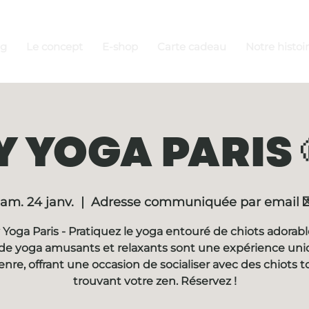
ng
Le concept
E-shop
Carte cadeau
Notre histoi
 YOGA PARIS 
am. 24 janv.
  |  
Adresse communiquée par email 
Yoga Paris - Pratiquez le yoga entouré de chiots adorabl
de yoga amusants et relaxants sont une expérience un
enre, offrant une occasion de socialiser avec des chiots t
trouvant votre zen. Réservez !