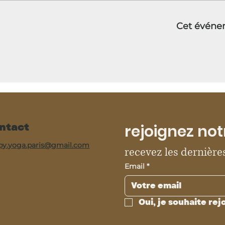
Cet événe
ntact
rejoignez not
py.yoga.paris@gmail.com
recevez les dernières
Email
*
Oui, je souhaite rej