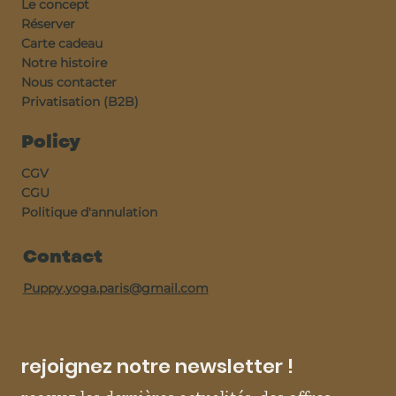
Le concept
Réserver
Carte cadeau
Notre histoire
Nous contacter
Privatisation (B2B)
Policy
CGV
CGU
Politique d'annulation
Contact
Puppy.yoga.paris@gmail.com
rejoignez notre newsletter !