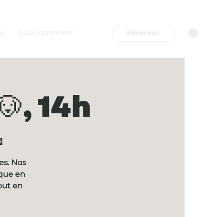
Réserver
re
Nous contacter
, 14h

es. Nos
ique en
out en