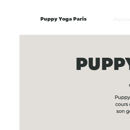
Puppy Yoga Paris
Planni
PUPPY
Puppy 
cours 
son g