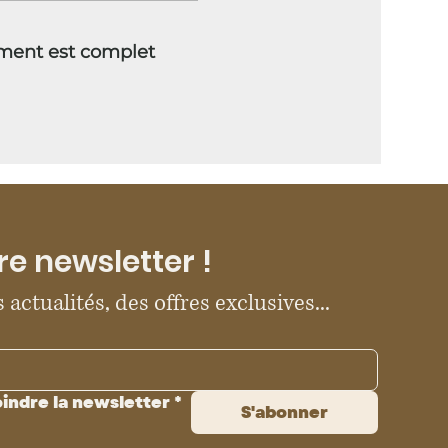
ment est complet
re newsletter !
 actualités, des offres exclusives...
oindre la newsletter
*
S'abonner