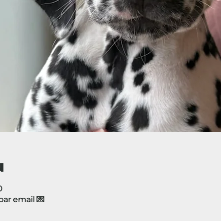
u
0
r email 💌