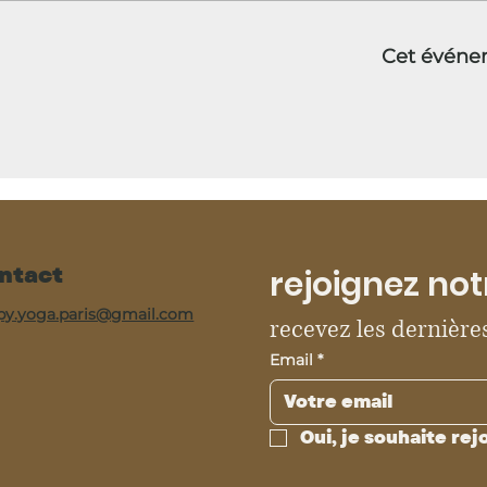
Cet événe
ntact
rejoignez not
py.yoga.paris@gmail.com
recevez les dernières
Email
*
Oui, je souhaite rej