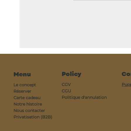
Policy
Co
Menu
CGV
Pup
Le concept
CGU
Réserver
Politique d'annulation
Carte cadeau
Notre histoire
Nous contacter
Privatisation (B2B)