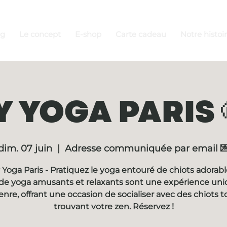
ng
Le concept
E-shop
Carte cadeau
Notre histoi
 YOGA PARIS 
dim. 07 juin
  |  
Adresse communiquée par email 
Yoga Paris - Pratiquez le yoga entouré de chiots adorabl
de yoga amusants et relaxants sont une expérience un
enre, offrant une occasion de socialiser avec des chiots t
trouvant votre zen. Réservez !