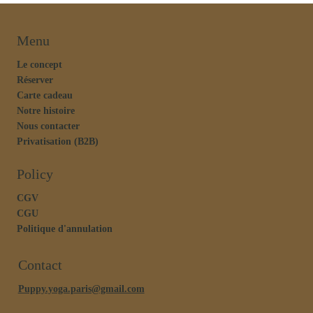
Menu
Le concept
Réserver
Carte cadeau
Notre histoire
Nous contacter
Privatisation (B2B)
Policy
CGV
CGU
Politique d'annulation
Contact
Puppy.yoga.paris@gmail.com