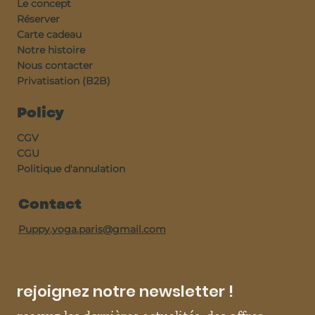
Le concept
Réserver
Carte cadeau
Notre histoire
Nous contacter
Privatisation (B2B)
Policy
CGV
CGU
Politique d'annulation
Contact
Puppy.yoga.paris@gmail.com
rejoignez notre newsletter !