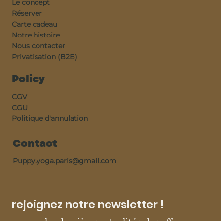
Le concept
Réserver
Carte cadeau
Notre histoire
Nous contacter
Privatisation (B2B)
Policy
CGV
CGU
Politique d'annulation
Contact
Puppy.yoga.paris@gmail.com
rejoignez notre newsletter !