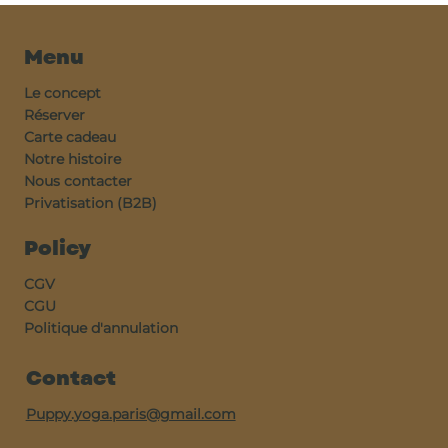
Menu
Le concept
Réserver
Carte cadeau
Notre histoire
Nous contacter
Privatisation (B2B)
Policy
CGV
CGU
Politique d'annulation
Contact
Puppy.yoga.paris@gmail.com