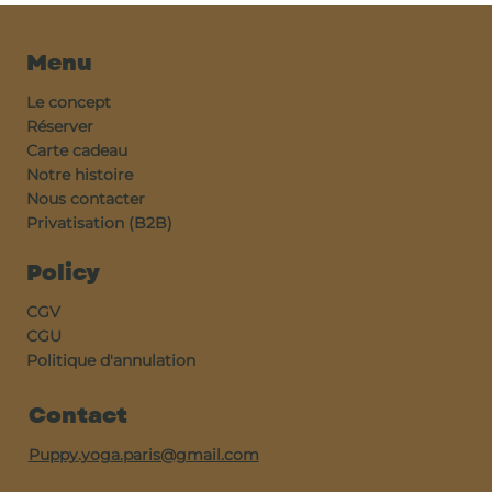
Menu
Le concept
Réserver
Carte cadeau
Notre histoire
Nous contacter
Privatisation (B2B)
Policy
CGV
CGU
Politique d'annulation
Contact
Puppy.yoga.paris@gmail.com