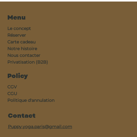
Menu
Le concept
Réserver
Carte cadeau
Notre histoire
Nous contacter
Privatisation (B2B)
Policy
CGV
CGU
Politique d'annulation
Contact
Puppy.yoga.paris@gmail.com