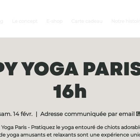
ng
Le concept
E-shop
Carte cadeau
Notre histoi
Y YOGA PARIS 
16h
sam. 14 févr.
  |  
Adresse communiquée par email 
Yoga Paris - Pratiquez le yoga entouré de chiots adorabl
de yoga amusants et relaxants sont une expérience un