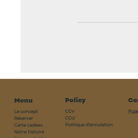
Policy
Co
Menu
CGV
Pup
Le concept
CGU
Réserver
Politique d'annulation
Carte cadeau
Notre histoire