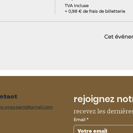
TVA incluse
+ 0,98 € de frais de billetterie
Cet événe
ntact
rejoignez not
py.yoga.paris@gmail.com
recevez les dernières
Email
*