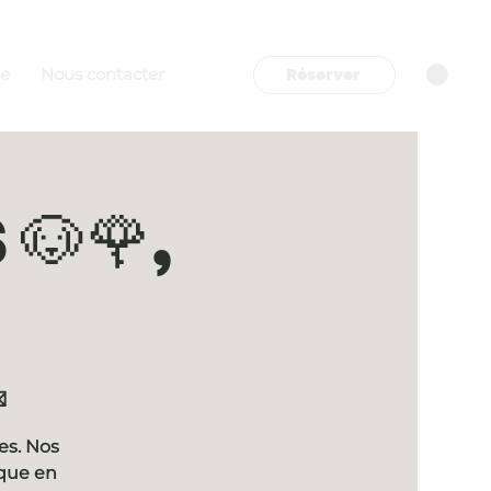
Réserver
re
Nous contacter
🐶🌹,

es. Nos
ique en