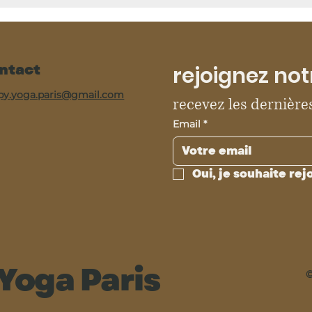
ntact
rejoignez not
py.yoga.paris@gmail.com
recevez les dernières
Email
*
Oui, je souhaite rej
Yoga Paris
©