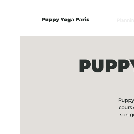
Puppy Yoga Paris
Planni
PUPPY
Puppy 
cours 
son g