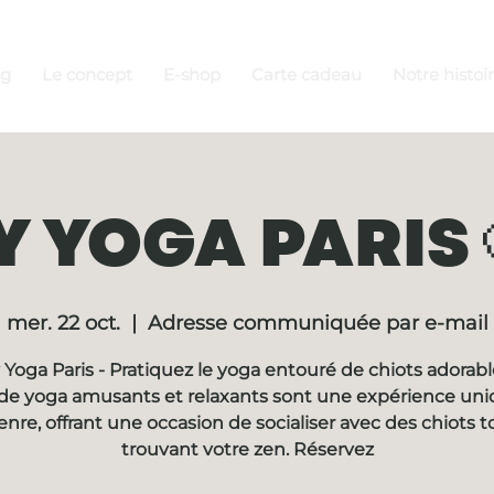
ng
Le concept
E-shop
Carte cadeau
Notre histoi
 YOGA PARIS 
mer. 22 oct.
  |  
Adresse communiquée par e-mail
Yoga Paris - Pratiquez le yoga entouré de chiots adorabl
de yoga amusants et relaxants sont une expérience un
enre, offrant une occasion de socialiser avec des chiots t
trouvant votre zen. Réservez