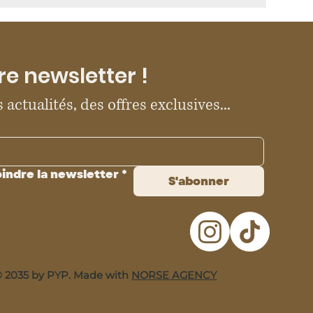
re newsletter !
 actualités, des offres exclusives...
oindre la newsletter
*
S'abonner
 2035 by PYP. Made with
NORSE AGENCY