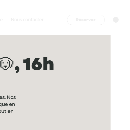
Réserver
re
Nous contacter
, 16h
es. Nos
ique en
out en