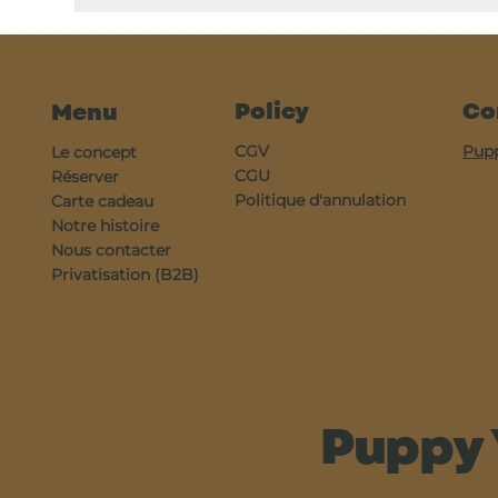
Policy
Co
Menu
CGV
Pup
Le concept
CGU
Réserver
Politique d'annulation
Carte cadeau
Notre histoire
Nous contacter
Privatisation (B2B)
Puppy 