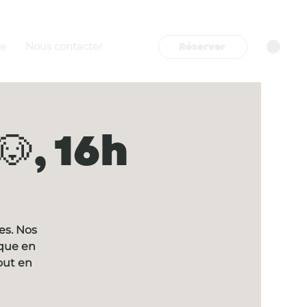
Réserver
re
Nous contacter
, 16h
es. Nos
ique en
out en