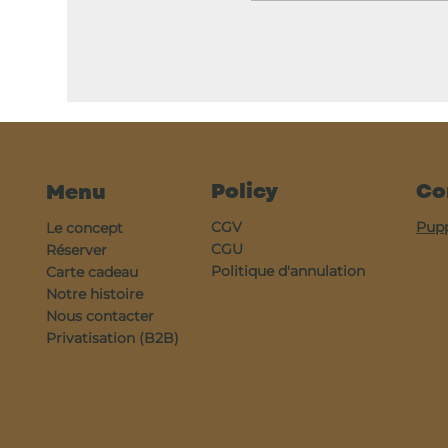
Policy
Co
Menu
CGV
Pup
Le concept
CGU
Réserver
Politique d'annulation
Carte cadeau
Notre histoire
Nous contacter
Privatisation (B2B)