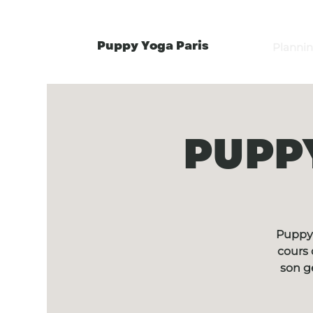
Puppy Yoga Paris
Planni
PUPPY
Puppy 
cours 
son g