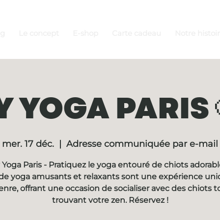
ng
Le concept
E-shop
Carte cadeau
Notre histoi
 YOGA PARIS 
mer. 17 déc.
  |  
Adresse communiquée par e-mail
Yoga Paris - Pratiquez le yoga entouré de chiots adorabl
de yoga amusants et relaxants sont une expérience un
enre, offrant une occasion de socialiser avec des chiots t
trouvant votre zen. Réservez !