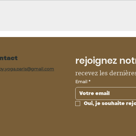
ntact
rejoignez not
py.yoga.paris@gmail.com
recevez les dernières
Email
*
Oui, je souhaite rej