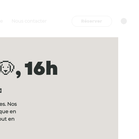
Réserver
re
Nous contacter
, 16h

es. Nos
ique en
out en