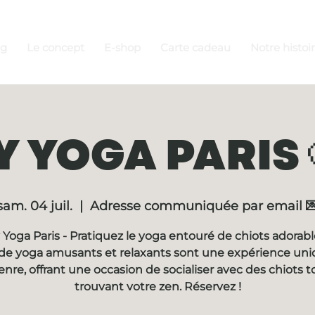
ng
Le concept
E-shop
Carte cadeau
Notre histoi
 YOGA PARIS 
sam. 04 juil.
  |  
Adresse communiquée par email 
Yoga Paris - Pratiquez le yoga entouré de chiots adorabl
de yoga amusants et relaxants sont une expérience un
enre, offrant une occasion de socialiser avec des chiots t
trouvant votre zen. Réservez !