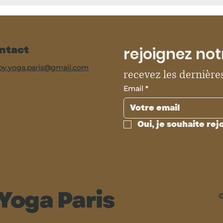
ntact
rejoignez not
py.yoga.paris@gmail.com
recevez les dernières
Email
*
Oui, je souhaite rej
Yoga Paris
©