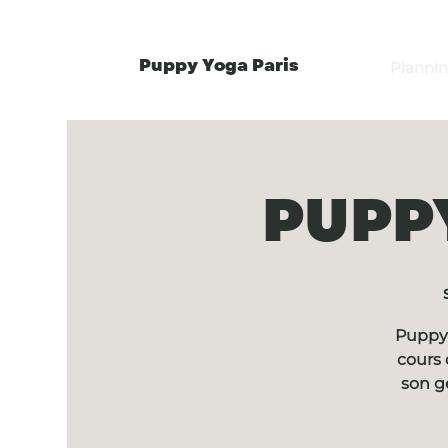
Puppy Yoga Paris
Planni
PUPPY
Puppy 
cours 
son g