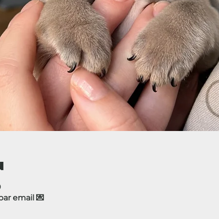
u
0
r email 💌