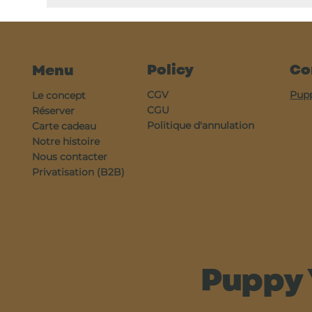
Policy
Co
Menu
CGV
Pup
Le concept
CGU
Réserver
Politique d'annulation
Carte cadeau
Notre histoire
Nous contacter
Privatisation (B2B)
Puppy 