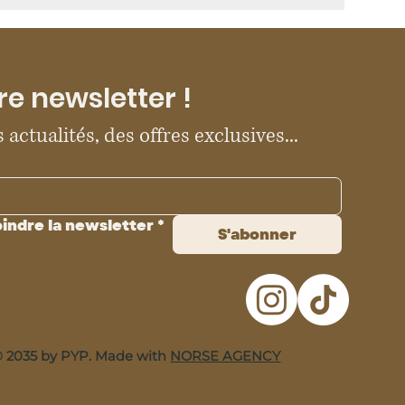
re newsletter !
 actualités, des offres exclusives...
oindre la newsletter
*
S'abonner
 2035 by PYP. Made with
NORSE AGENCY