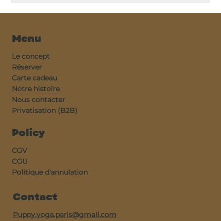
Menu
Le concept
Réserver
Carte cadeau
Notre histoire
Nous contacter
Privatisation (B2B)
Policy
CGV
CGU
Politique d'annulation
Contact
Puppy.yoga.paris@gmail.com