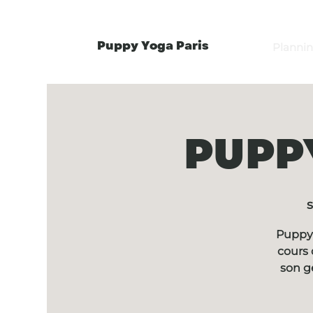
Puppy Yoga Paris
Planni
PUPPY
s
Puppy 
cours 
son g