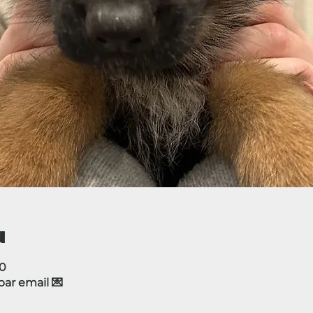
u
00
r email 💌