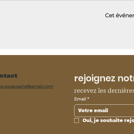
Cet événe
ntact
rejoignez not
py.yoga.paris@gmail.com
recevez les dernières
Email
*
Oui, je souhaite rej