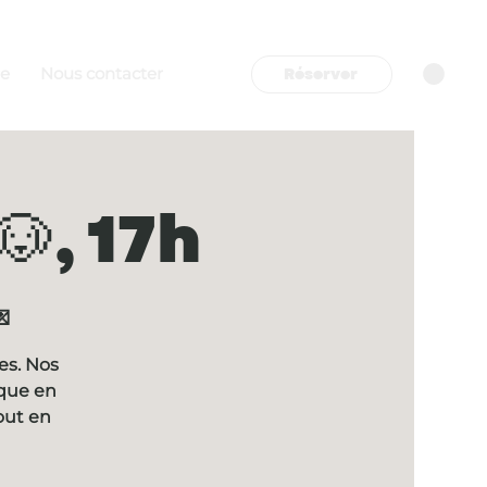
Réserver
re
Nous contacter
, 17h

es. Nos
ique en
out en