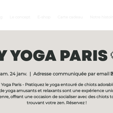
ng
Le concept
E-shop
Carte cadeau
Notre histoi
 YOGA PARIS 
am. 24 janv.
  |  
Adresse communiquée par email 
Yoga Paris - Pratiquez le yoga entouré de chiots adorabl
de yoga amusants et relaxants sont une expérience un
enre, offrant une occasion de socialiser avec des chiots t
trouvant votre zen. Réservez !