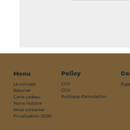
Policy
Co
Menu
CGV
Pup
Le concept
CGU
Réserver
Politique d'annulation
Carte cadeau
Notre histoire
Nous contacter
Privatisation (B2B)