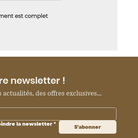
ment est complet
re newsletter !
 actualités, des offres exclusives...
oindre la newsletter
*
S'abonner