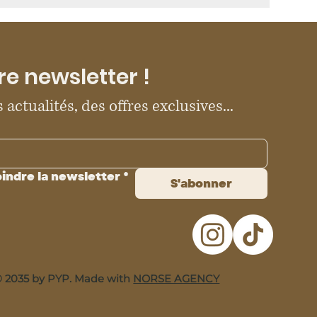
re newsletter !
 actualités, des offres exclusives...
oindre la newsletter
*
S'abonner
 2035 by PYP. Made with
NORSE AGENCY