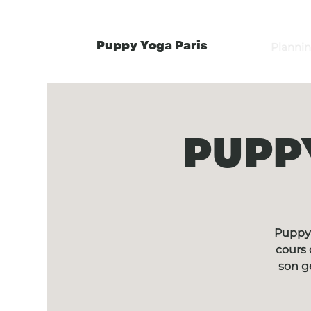
Puppy Yoga Paris
Planni
PUPPY
Puppy 
cours 
son g