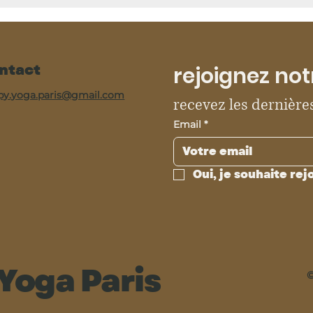
ntact
rejoignez not
py.yoga.paris@gmail.com
recevez les dernières
Email
*
Oui, je souhaite rej
Yoga Paris
©