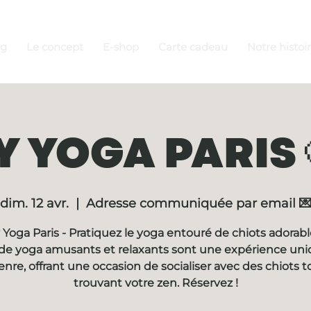
ng
Le concept
E-shop
Carte cadeau
Notre histoi
 YOGA PARIS 
dim. 12 avr.
  |  
Adresse communiquée par email 
Yoga Paris - Pratiquez le yoga entouré de chiots adorabl
de yoga amusants et relaxants sont une expérience un
enre, offrant une occasion de socialiser avec des chiots t
trouvant votre zen. Réservez !