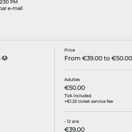
12:30 PM
ar e-mail
Price
 🐶
From €39.00 to €50.00
Adultes
€50.00
TVA included
+€1.25 ticket service fee
- 12 ans
€39.00