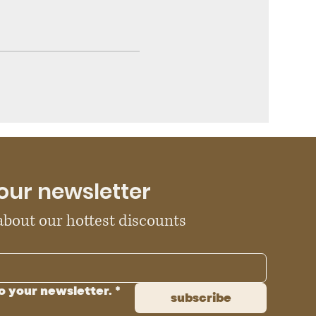
our newsletter
 about our hottest discounts
o your newsletter.
*
subscribe