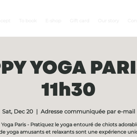
ncept
To book
E-shop
Gift card
Our story
Con
PY YOGA PARIS
11h30
Sat, Dec 20
  |  
Adresse communiquée par e-mail
Yoga Paris - Pratiquez le yoga entouré de chiots adorabl
de yoga amusants et relaxants sont une expérience un