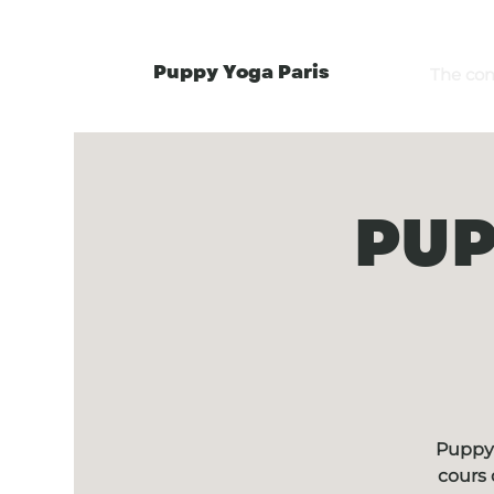
Puppy Yoga Paris
The co
PUP
Puppy 
cours 