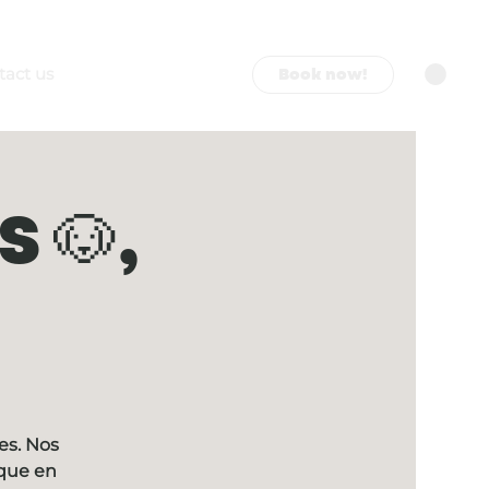
Book now!
tact us
 🐶,
es. Nos
ique en