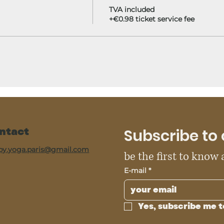
TVA included
+€0.98 ticket service fee
ntact
Subscribe to 
py.yoga.paris@gmail.com
be the first to know
E-mail
*
Yes, subscribe me t