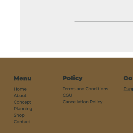
Policy
Co
Menu
Terms and Conditions
Pup
Home
CGU
About
Cancellation Policy
Concept
Planning
Shop
Contact