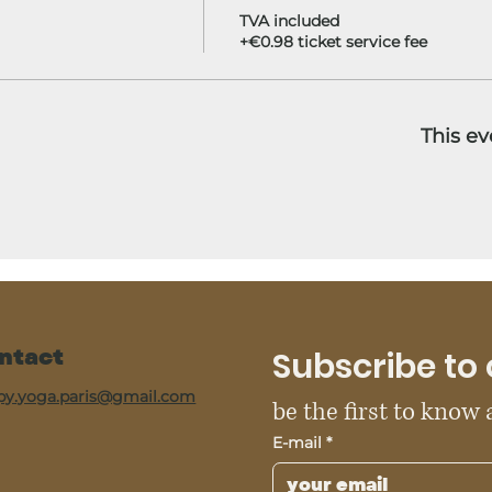
TVA included
+€0.98 ticket service fee
This ev
ntact
Subscribe to 
py.yoga.paris@gmail.com
be the first to know
E-mail
*