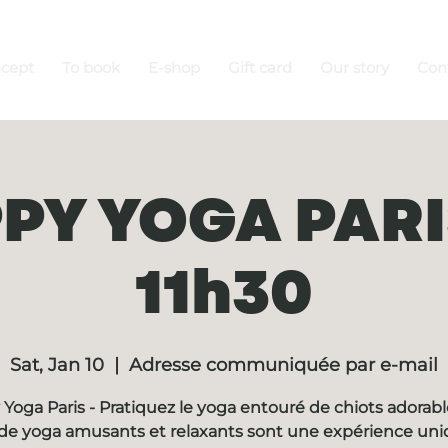
ncept
To book
E-shop
Gift card
Our story
Con
PY YOGA PARIS
11h30
Sat, Jan 10
  |  
Adresse communiquée par e-mail
Yoga Paris - Pratiquez le yoga entouré de chiots adorabl
de yoga amusants et relaxants sont une expérience un