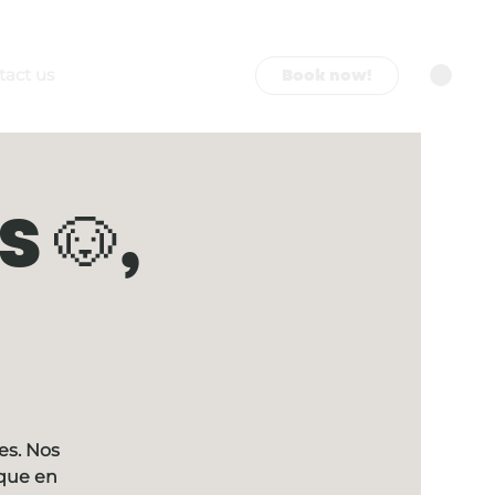
Book now!
tact us
 🐶,
es. Nos
ique en