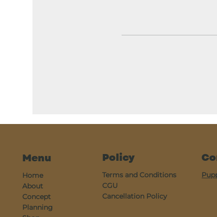
Policy
Co
Menu
Terms and Conditions
Pup
Home
CGU
About
Cancellation Policy
Concept
Planning