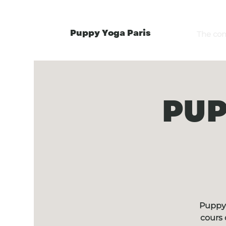
Puppy Yoga Paris
The co
PUP
Puppy 
cours 