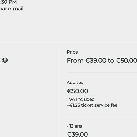
12:30 PM
ar e-mail
Price
 🐶
From €39.00 to €50.00
Adultes
€50.00
TVA included
+€1.25 ticket service fee
- 12 ans
€39.00