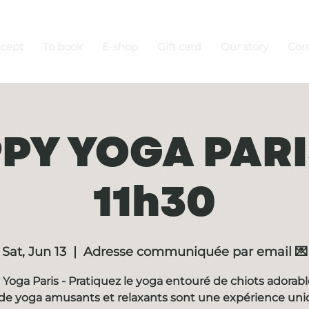
ncept
To book
E-shop
Gift card
Our story
Con
PY YOGA PARIS
11h30
Sat, Jun 13
  |  
Adresse communiquée par email 💌
Yoga Paris - Pratiquez le yoga entouré de chiots adorabl
de yoga amusants et relaxants sont une expérience un