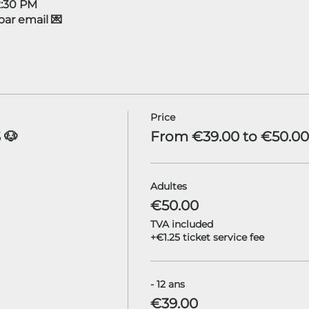
12:30 PM
r email 💌
Price
 🐶
From €39.00 to €50.00
Adultes
€50.00
TVA included
+€1.25 ticket service fee
- 12 ans
€39.00