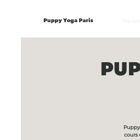
Puppy Yoga Paris
The co
PUP
Puppy 
cours 