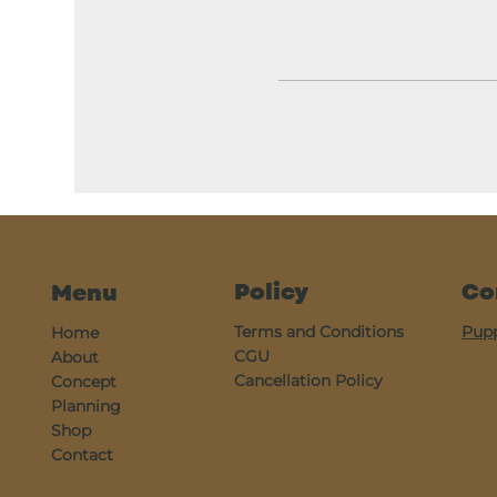
Policy
Co
Menu
Terms and Conditions
Pup
Home
CGU
About
Cancellation Policy
Concept
Planning
Shop
Contact