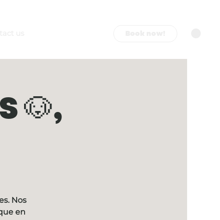
Book now!
tact us
 🐶,
es. Nos
ique en