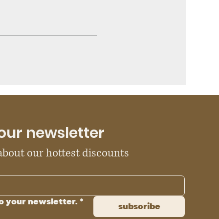
our newsletter
 about our hottest discounts
o your newsletter.
*
subscribe