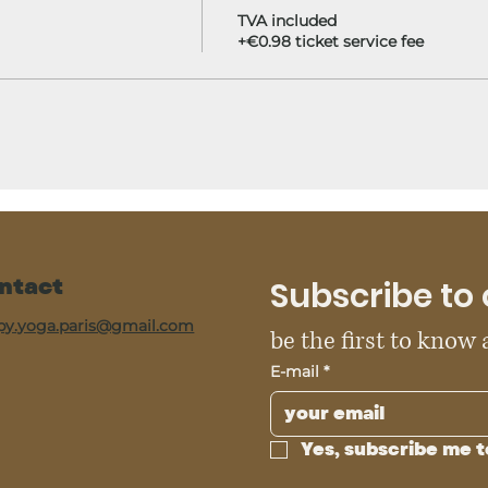
TVA included
+€0.98 ticket service fee
ntact
Subscribe to 
py.yoga.paris@gmail.com
be the first to know
E-mail
*
Yes, subscribe me t