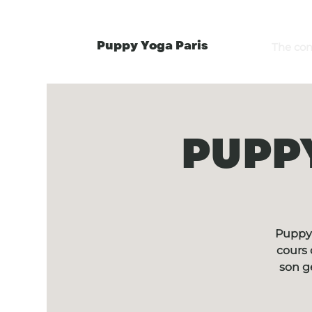
Puppy Yoga Paris
The co
PUPPY
Puppy 
cours 
son g