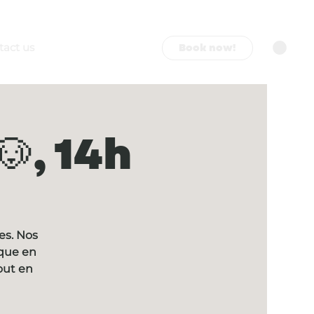
Book now!
tact us
, 14h
es. Nos
ique en
out en