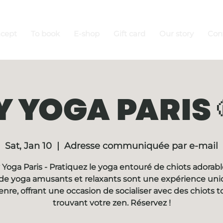
ncept
To book
E-shop
Gift card
Our story
Con
 YOGA PARIS 
Sat, Jan 10
  |  
Adresse communiquée par e-mail
Yoga Paris - Pratiquez le yoga entouré de chiots adorabl
de yoga amusants et relaxants sont une expérience un
enre, offrant une occasion de socialiser avec des chiots t
trouvant votre zen. Réservez !