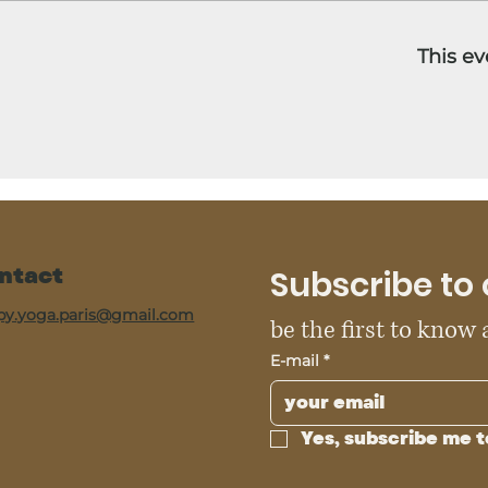
This ev
ntact
Subscribe to 
py.yoga.paris@gmail.com
be the first to know
E-mail
*
Yes, subscribe me t