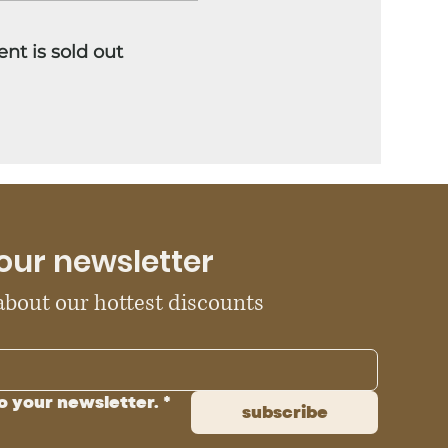
ent is sold out
our newsletter
 about our hottest discounts
o your newsletter.
*
subscribe