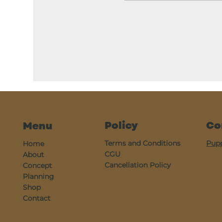
Policy
Co
Menu
Terms and Conditions
Pup
Home
CGU
About
Cancellation Policy
Concept
Planning
Shop
Contact