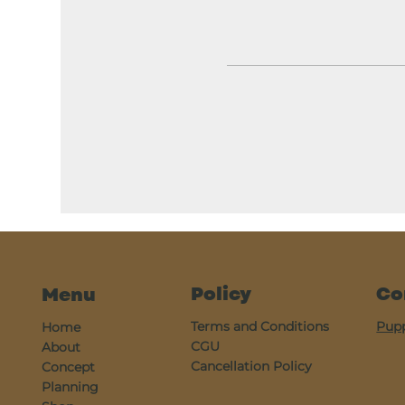
Policy
Co
Menu
Terms and Conditions
Pup
Home
CGU
About
Cancellation Policy
Concept
Planning