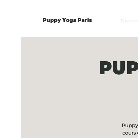
Puppy Yoga Paris
The co
PUP
Puppy 
cours 