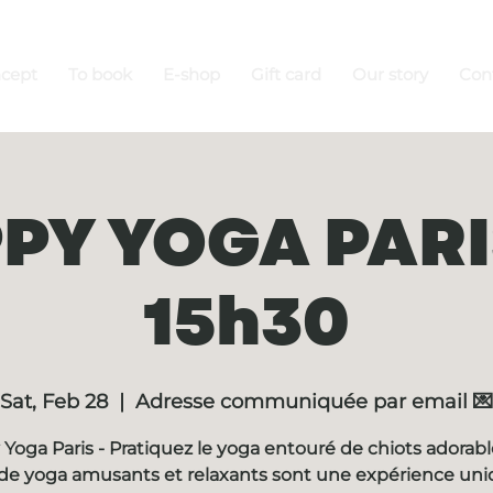
ncept
To book
E-shop
Gift card
Our story
Con
PY YOGA PARIS
15h30
Sat, Feb 28
  |  
Adresse communiquée par email 💌
Yoga Paris - Pratiquez le yoga entouré de chiots adorabl
de yoga amusants et relaxants sont une expérience un