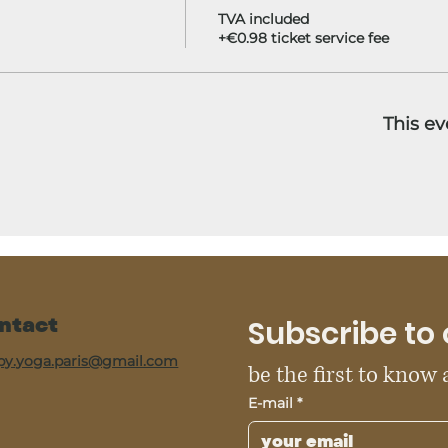
TVA included
+€0.98 ticket service fee
This ev
ntact
Subscribe to 
py.yoga.paris@gmail.com
be the first to know
E-mail
*