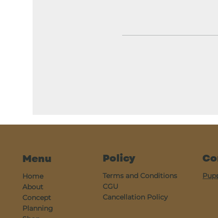
Policy
Co
Menu
Terms and Conditions
Pup
Home
CGU
About
Cancellation Policy
Concept
Planning