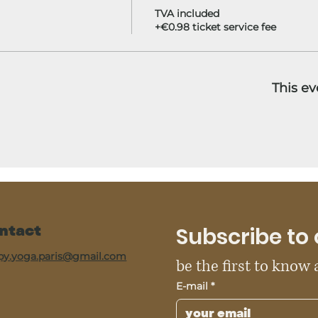
TVA included
+€0.98 ticket service fee
This ev
ntact
Subscribe to 
py.yoga.paris@gmail.com
be the first to know
E-mail
*