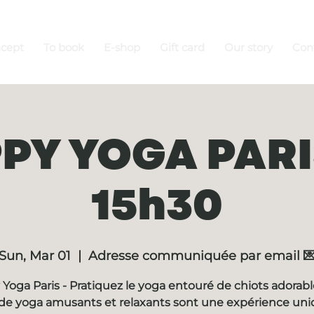
ncept
To book
E-shop
Gift card
Our story
Con
PY YOGA PARIS
15h30
Sun, Mar 01
  |  
Adresse communiquée par email 
Yoga Paris - Pratiquez le yoga entouré de chiots adorabl
de yoga amusants et relaxants sont une expérience un