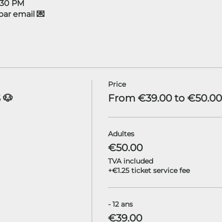
4:30 PM
r email 💌
Price
 🐶
From €39.00 to €50.00
Adultes
€50.00
TVA included
+€1.25 ticket service fee
- 12 ans
€39.00