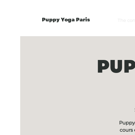
Puppy Yoga Paris
The co
PUP
Puppy 
cours 