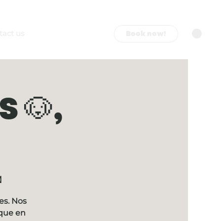
Book now!
tact us
 🐶,

es. Nos
ique en