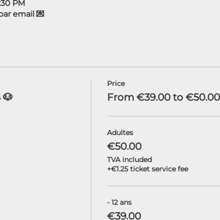
4:30 PM
r email 💌
Price
 🐶
From €39.00 to €50.00
Adultes
€50.00
TVA included
+€1.25 ticket service fee
- 12 ans
€39.00