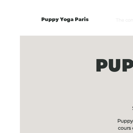
Puppy Yoga Paris
The co
PUP
Puppy 
cours 