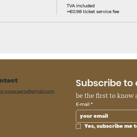
TVA included
+€0.98 ticket service fee
ntact
Subscribe to 
py.yoga.paris@gmail.com
be the first to know
E-mail
*
Yes, subscribe me t