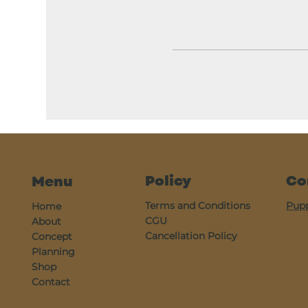
Policy
Co
Menu
Terms and Conditions
Pup
Home
CGU
About
Cancellation Policy
Concept
Planning
Shop
Contact