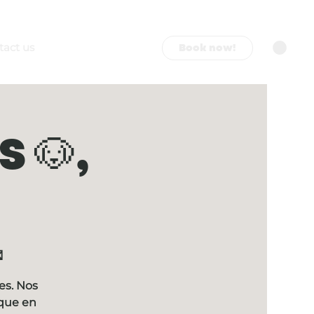
Book now!
tact us
 🐶,

es. Nos
ique en