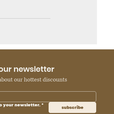
our newsletter
 about our hottest discounts
o your newsletter.
*
subscribe