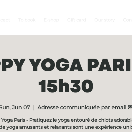
ncept
To book
E-shop
Gift card
Our story
Con
PY YOGA PARIS
15h30
Sun, Jun 07
  |  
Adresse communiquée par email 
Yoga Paris - Pratiquez le yoga entouré de chiots adorabl
de yoga amusants et relaxants sont une expérience un