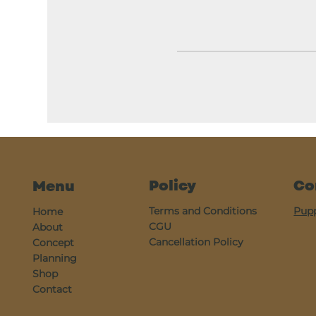
Policy
Co
Menu
Terms and Conditions
Pup
Home
CGU
About
Cancellation Policy
Concept
Planning
Shop
Contact