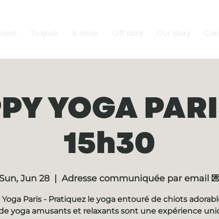
ncept
To book
E-shop
Gift card
Our story
Con
PY YOGA PARIS
15h30
Sun, Jun 28
  |  
Adresse communiquée par email 
Yoga Paris - Pratiquez le yoga entouré de chiots adorabl
de yoga amusants et relaxants sont une expérience un