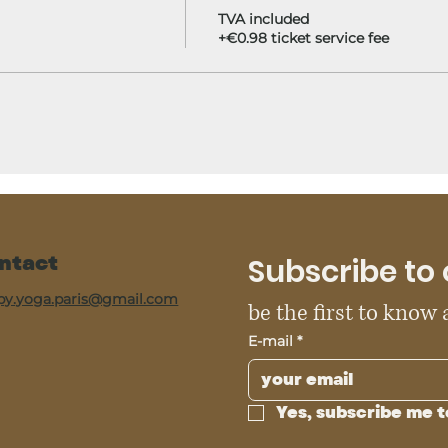
TVA included
+€0.98 ticket service fee
ntact
Subscribe to 
py.yoga.paris@gmail.com
be the first to know
E-mail
*
Yes, subscribe me t