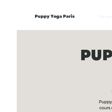
Puppy Yoga Paris
The co
PUP
Puppy 
cours 