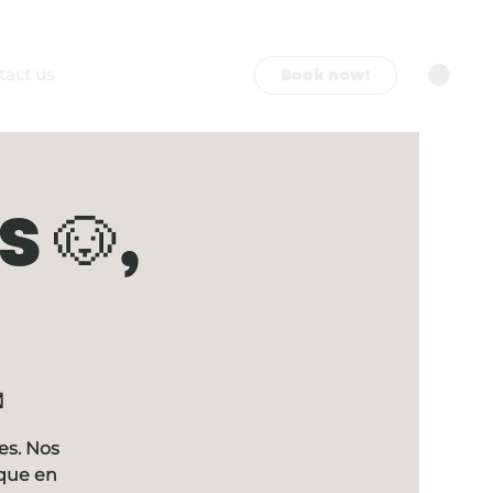
Book now!
tact us
 🐶,

es. Nos
ique en