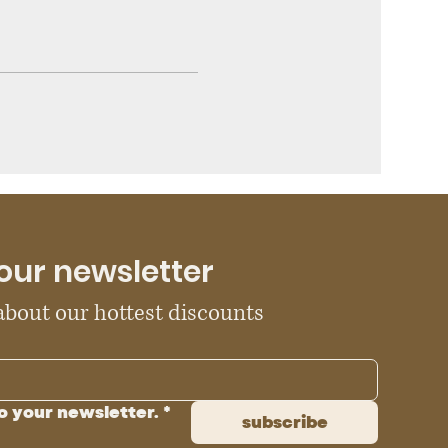
our newsletter
 about our hottest discounts
o your newsletter.
*
subscribe