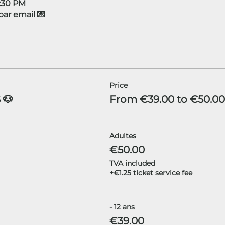
4:30 PM
r email 💌
Price
 🐶
From €39.00 to €50.00
Adultes
€50.00
TVA included
+€1.25 ticket service fee
- 12 ans
€39.00