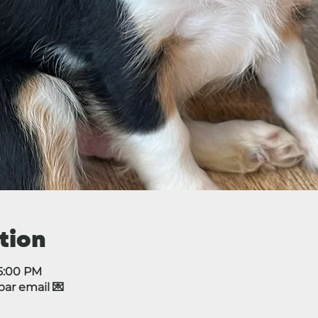
tion
 5:00 PM
r email 💌