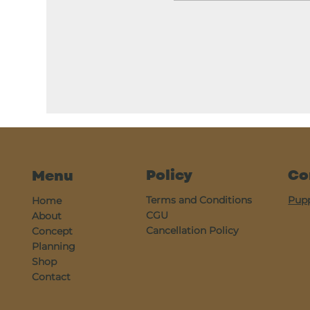
Policy
Co
Menu
Terms and Conditions
Pup
Home
CGU
About
Cancellation Policy
Concept
Planning
Shop
Contact