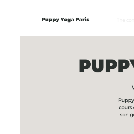
Puppy Yoga Paris
The co
PUPPY
Puppy 
cours 
son g