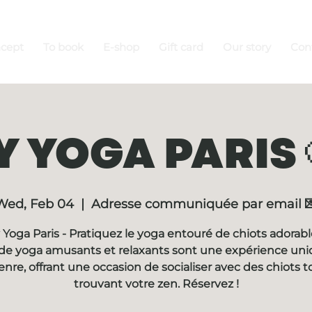
ncept
To book
E-shop
Gift card
Our story
Con
 YOGA PARIS 
Wed, Feb 04
  |  
Adresse communiquée par email 
Yoga Paris - Pratiquez le yoga entouré de chiots adorabl
de yoga amusants et relaxants sont une expérience un
enre, offrant une occasion de socialiser avec des chiots t
trouvant votre zen. Réservez !