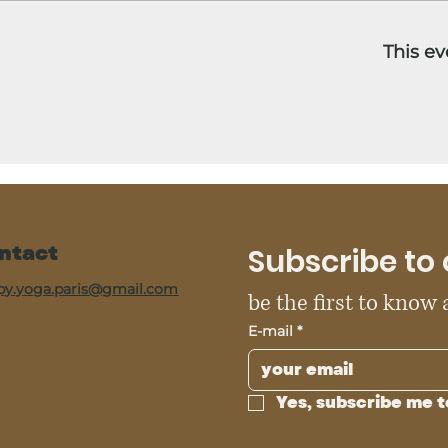
This ev
ntact
Subscribe to 
py.yoga.paris@gmail.com
be the first to know
E-mail
*
Yes, subscribe me t