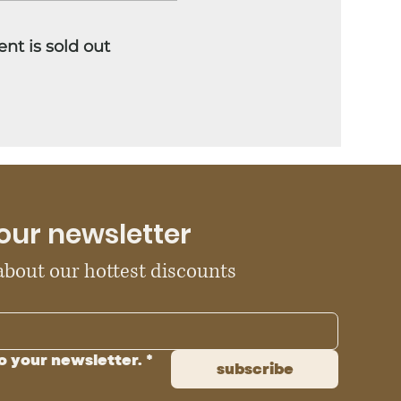
ent is sold out
our newsletter
 about our hottest discounts
o your newsletter.
*
subscribe