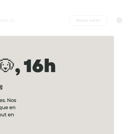
Book now!
tact us
, 16h

es. Nos
ique en
out en