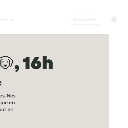
Book now!
tact us
, 16h

es. Nos
ique en
out en