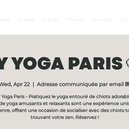
ncept
To book
E-shop
Gift card
Our story
Con
 YOGA PARIS 
Wed, Apr 22
  |  
Adresse communiquée par email 
Yoga Paris - Pratiquez le yoga entouré de chiots adorabl
de yoga amusants et relaxants sont une expérience un
enre, offrant une occasion de socialiser avec des chiots t
trouvant votre zen. Réservez !