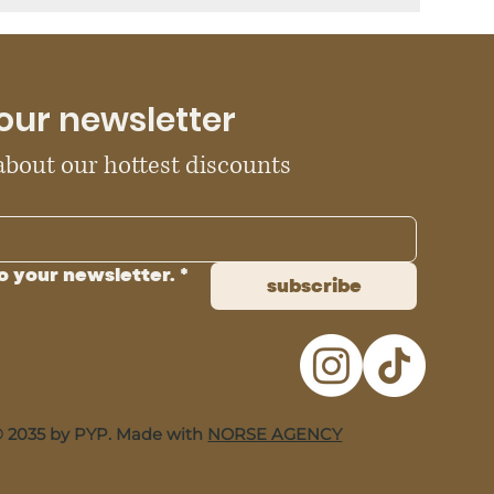
our newsletter
 about our hottest discounts
o your newsletter.
*
subscribe
 2035 by PYP. Made with
NORSE AGENCY