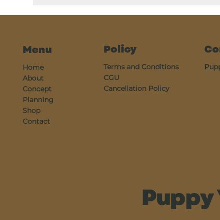
Policy
Co
Menu
Terms and Conditions
Pup
Home
CGU
About
Cancellation Policy
Concept
Planning
Shop
Contact
Puppy 