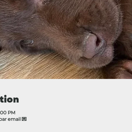
tion
5:00 PM
r email 💌