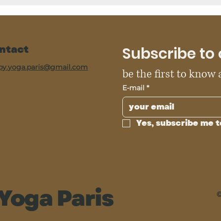
ntact
Subscribe to 
py.yoga.paris@gmail.com
be the first to know
E-mail
*
Yes, subscribe me t
Yoga Paris
©