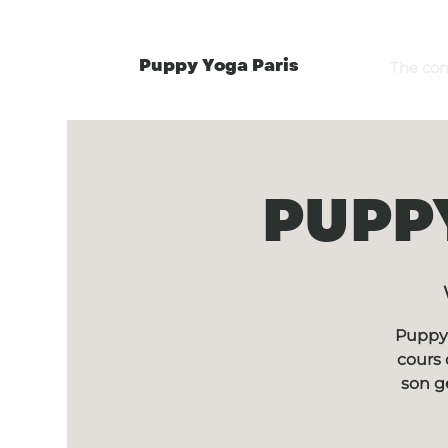
Puppy Yoga Paris
The co
PUPPY
Puppy 
cours 
son g