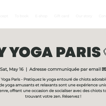
ncept
To book
E-shop
Gift card
Our story
Con
 YOGA PARIS 
Sat, May 16
  |  
Adresse communiquée par email 
Yoga Paris - Pratiquez le yoga entouré de chiots adorabl
de yoga amusants et relaxants sont une expérience un
enre, offrant une occasion de socialiser avec des chiots t
trouvant votre zen. Réservez !