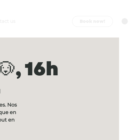
Book now!
tact us
, 16h

es. Nos
ique en
out en