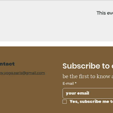
This ev
ntact
Subscribe to 
py.yoga.paris@gmail.com
be the first to know
E-mail
*
Yes, subscribe me t