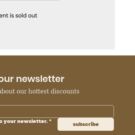
ent is sold out
our newsletter
 about our hottest discounts
o your newsletter.
*
subscribe