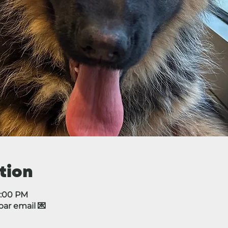
tion
5:00 PM
r email 💌