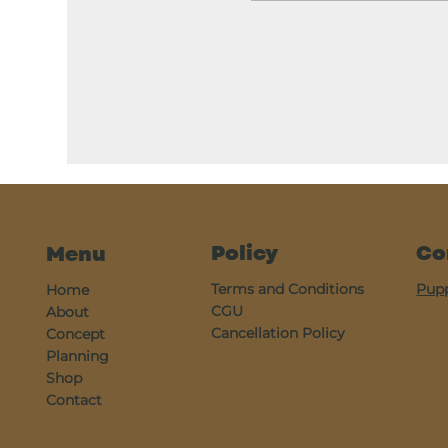
Policy
Co
Menu
Terms and Conditions
Pup
Home
CGU
About
Cancellation Policy
Concept
Planning
Shop
Contact