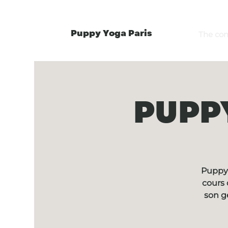
Puppy Yoga Paris
The co
PUPPY
Puppy 
cours 
son g