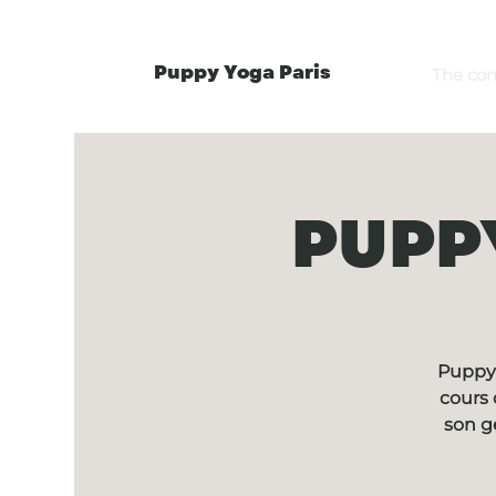
Puppy Yoga Paris
The co
PUPPY
Puppy 
cours 
son g