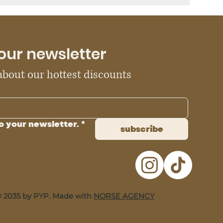
our newsletter
 about our hottest discounts
o your newsletter.
*
subscribe
 2035 by PYP. Made with
NORSE AGENCY