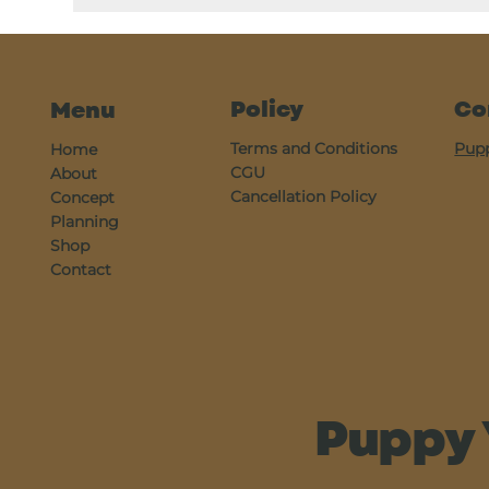
Policy
Co
Menu
Terms and Conditions
Pup
Home
CGU
About
Cancellation Policy
Concept
Planning
Shop
Contact
Puppy 