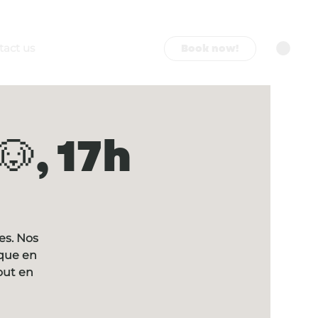
Book now!
tact us
, 17h
es. Nos
ique en
out en