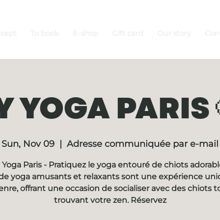
ncept
To book
E-shop
Gift card
Our story
Con
 YOGA PARIS 
Sun, Nov 09
  |  
Adresse communiquée par e-mail
Yoga Paris - Pratiquez le yoga entouré de chiots adorabl
de yoga amusants et relaxants sont une expérience un
enre, offrant une occasion de socialiser avec des chiots t
trouvant votre zen. Réservez