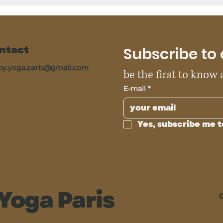
ntact
Subscribe to 
py.yoga.paris@gmail.com
be the first to know
E-mail
*
Yes, subscribe me t
Yoga Paris
©