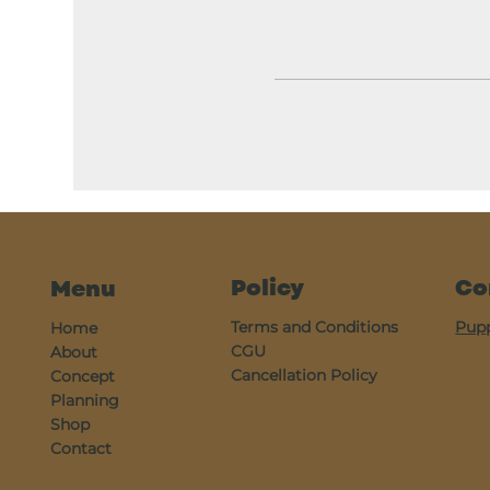
Policy
Co
Menu
Terms and Conditions
Pup
Home
CGU
About
Cancellation Policy
Concept
Planning
Shop
Contact