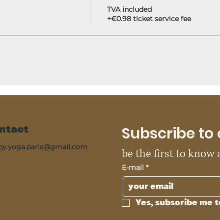
TVA included
+€0.98 ticket service fee
ntact
Subscribe to 
py.yoga.paris@gmail.com
be the first to know
E-mail
*
Yes, subscribe me t