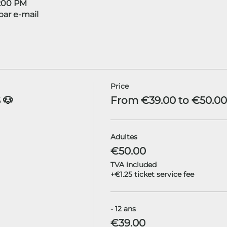
6:00 PM
ar e-mail
Price
 🐶
From €39.00 to €50.00
Adultes
€50.00
TVA included
+€1.25 ticket service fee
- 12 ans
€39.00