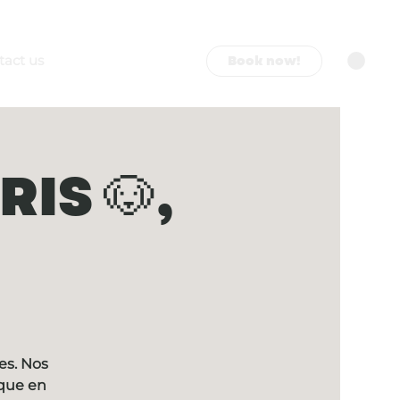
Book now!
tact us
IS 🐶,
es. Nos
ique en