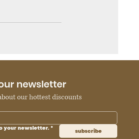
our newsletter
 about our hottest discounts
o your newsletter.
*
subscribe