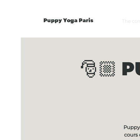
Puppy Yoga Paris
The co
🎅🏼 
Puppy 
cours 