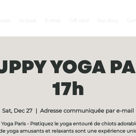
ncept
To book
E-shop
Gift card
Our story
Con
PUPPY YOGA PAR
17h
Sat, Dec 27
  |  
Adresse communiquée par e-mail
Yoga Paris - Pratiquez le yoga entouré de chiots adorabl
de yoga amusants et relaxants sont une expérience un