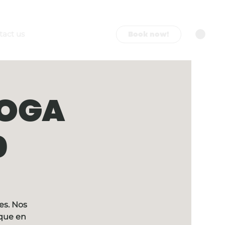
Book now!
tact us
YOGA
0
es. Nos
ique en