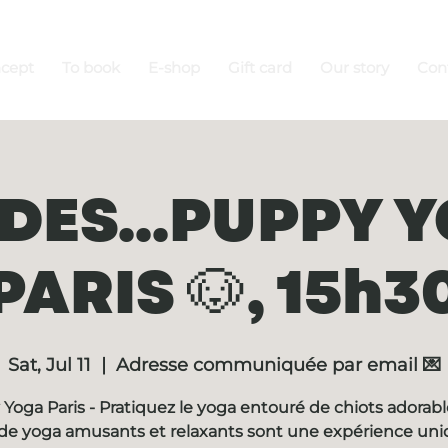
ncept
To book
E-shop
Gift card
Our story
Con
DES...PUPPY 
PARIS 🐶, 15h3
Sat, Jul 11
  |  
Adresse communiquée par email 💌
Yoga Paris - Pratiquez le yoga entouré de chiots adorabl
de yoga amusants et relaxants sont une expérience un