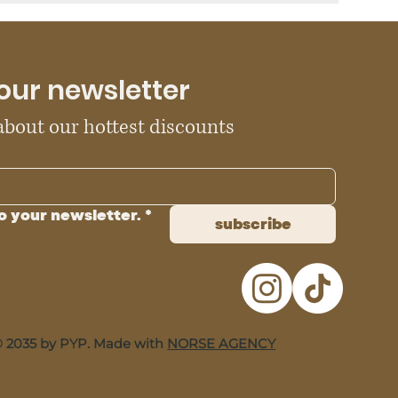
our newsletter
 about our hottest discounts
o your newsletter.
*
subscribe
 2035 by PYP. Made with
NORSE AGENCY