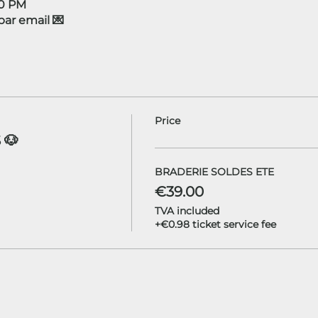
30 PM
r email 💌
Price
 🐶
BRADERIE SOLDES ETE
€39.00
TVA included
+€0.98 ticket service fee