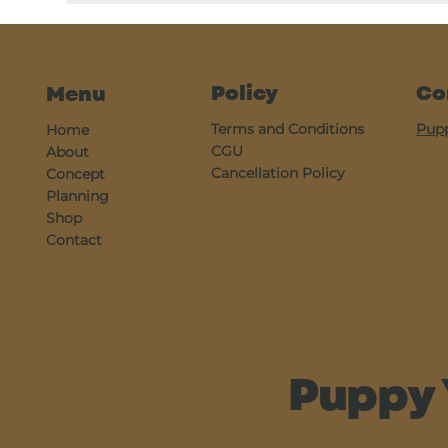
Policy
Co
Menu
Terms and Conditions
Pup
Home
CGU
About
Cancellation Policy
Concept
Planning
Shop
Contact
Puppy 