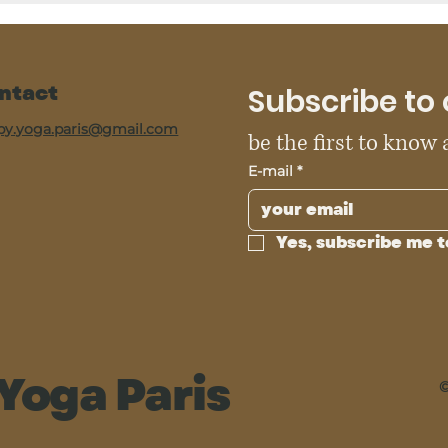
ntact
Subscribe to 
py.yoga.paris@gmail.com
be the first to know
E-mail
*
Yes, subscribe me t
Yoga Paris
©